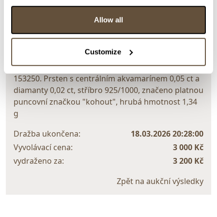
Allow all
> zpět na aukční výsledky
VYDRAŽENO
STŘÍBRO
Customize
..
153250. Prsten s centrálním akvamarínem 0,05 ct a
diamanty 0,02 ct, stříbro 925/1000, značeno platnou
puncovní značkou "kohout", hrubá hmotnost 1,34
g
Dražba ukončena:
18.03.2026 20:28:00
Vyvolávací cena:
3 000 Kč
vydraženo za:
3 200 Kč
Zpět na aukční výsledky