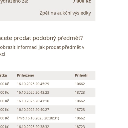
vydraženo za:
7 000 Kč
Zpět na aukční výsledky
cete prodat podobný předmět?
Zobrazit informaci jak prodat předmět v
kci
stka
Přihozeno
Přihodil
000 Kč
16.10.2025 20:45:29
10662
500 Kč
16.10.2025 20:43:23
18723
000 Kč
16.10.2025 20:41:16
10662
500 Kč
16.10.2025 20:40:27
18723
000 Kč
limit (16.10.2025 20:38:31)
10662
000 Kč
16.10.2025 20:38:32
18723