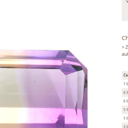
Ch
> 
au
Čá
7 
6 
6 
5 
5 
5 