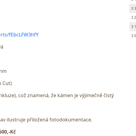
3 
3 
3 
orts/fEbcLFW3hfY
3 
vá
 mm
 Cut)
 inkluze), což znamená, že kámen je výjimečně čistý
Stav ilustruje přiložená fotodokumentace.
500,-Kč