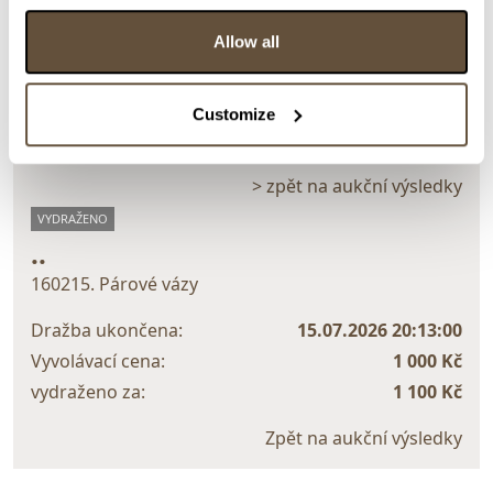
Detail položky
Allow all
> Zobrazit detail položky a informace o autorovi
Customize
> zpět na aukční výsledky
VYDRAŽENO
..
160215. Párové vázy
Dražba ukončena:
15.07.2026 20:13:00
Vyvolávací cena:
1 000 Kč
vydraženo za:
1 100 Kč
Zpět na aukční výsledky