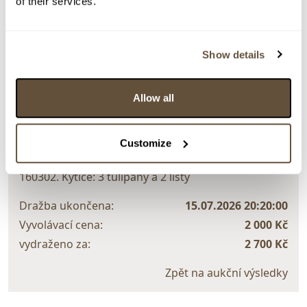
of their services.
Detail položky
> Zobrazit detail položky a informace o autorovi
Show details
Allow all
> zpět na aukční výsledky
VYDRAŽENO
Customize
..
160302. Kytice: 3 tulipány a 2 listy
Dražba ukončena:
15.07.2026 20:20:00
Vyvolávací cena:
2 000 Kč
vydraženo za:
2 700 Kč
Zpět na aukční výsledky