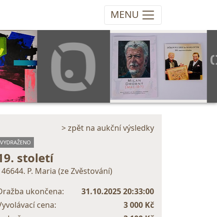
MENU
> zpět na aukční výsledky
VYDRAŽENO
19. století
146644. P. Maria (ze Zvěstování)
Dražba ukončena:
31.10.2025 20:33:00
Vyvolávací cena:
3 000 Kč