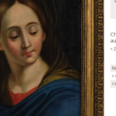
Ch
au
> 
Čá
3 
3 