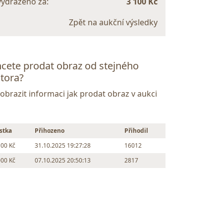
vydraženo za:
3 100 Kč
Zpět na aukční výsledky
cete prodat obraz od stejného
tora?
Zobrazit informaci jak prodat obraz v aukci
stka
Přihozeno
Přihodil
100 Kč
31.10.2025 19:27:28
16012
000 Kč
07.10.2025 20:50:13
2817