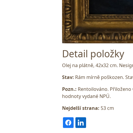
Detail položky
Olej na plátně, 42x32 cm. Nes
Stav:
Rám mírně poškozen. Stav
Pozn.:
Rentoilováno. Přiloženo
hodnoty vydané NPÚ.
Nejdelší strana:
53 cm