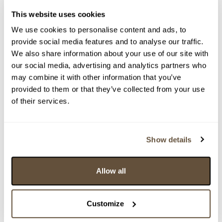
Detail položky
This website uses cookies
> Zobrazit detail položky a informace o autorovi
We use cookies to personalise content and ads, to
provide social media features and to analyse our traffic.
We also share information about your use of our site with
our social media, advertising and analytics partners who
may combine it with other information that you’ve
> zpět na aukční výsledky
provided to them or that they’ve collected from your use
VYDRAŽENO
VELKÝ FORMÁT
of their services.
19. století
159711. Poplechované zdobené zrcadlo s motivem
ďáblovy hlavy
Show details
Dražba ukončena:
07.06.2026 20:41:00
Vyvolávací cena:
1 000 Kč
Allow all
vydraženo za:
3 000 Kč
Zpět na aukční výsledky
Customize