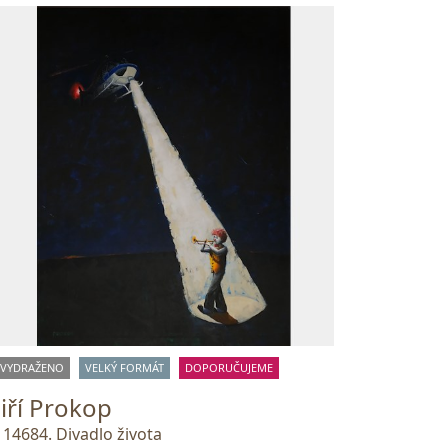
VYDRAŽENO
VELKÝ FORMÁT
DOPORUČUJEME
Jiří Prokop
114684. Divadlo života