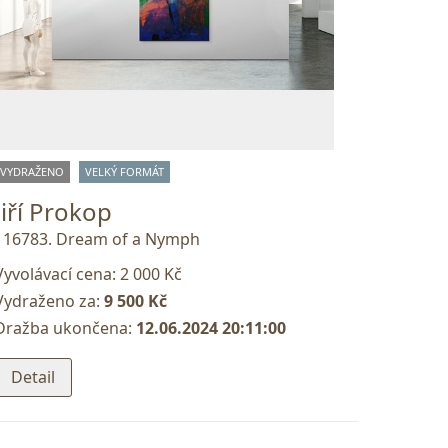
VYDRAŽENO
VELKÝ FORMÁT
Jiří Prokop
116783. Dream of a Nymph
Vyvolávací cena:
2 000 Kč
Vydraženo za:
9 500 Kč
Dražba ukončena:
12.06.2024 20:11:00
Detail