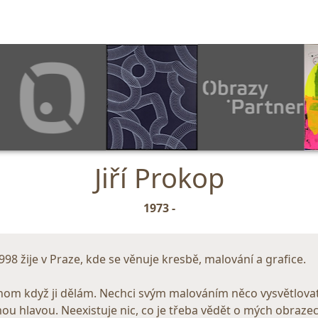
Jiří Prokop
1973 -
98 žije v Praze, kde se věnuje kresbě, malování a grafice.
enom když ji dělám. Nechci svým malováním něco vysvětlov
ou hlavou. Neexistuje nic, co je třeba vědět o mých obrazech