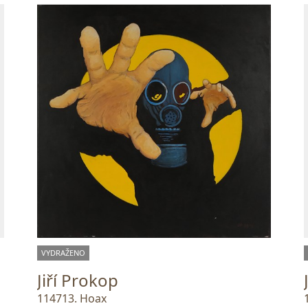
VYDRAŽENO
Jiří Prokop
114713. Hoax