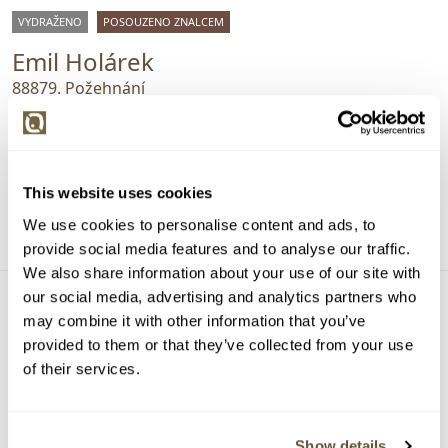
VYDRAŽENO
POSOUZENO ZNALCEM
Emil Holárek
88879. Požehnání
Vyvolávací cena:
1 000 Kč
Vydraženo za:
4 500 Kč
Dražba ukončena:
26.01.2023 20:34:00
This website uses cookies
Detail
We use cookies to personalise content and ads, to
provide social media features and to analyse our traffic.
We also share information about your use of our site with
our social media, advertising and analytics partners who
may combine it with other information that you’ve
provided to them or that they’ve collected from your use
of their services.
Show details