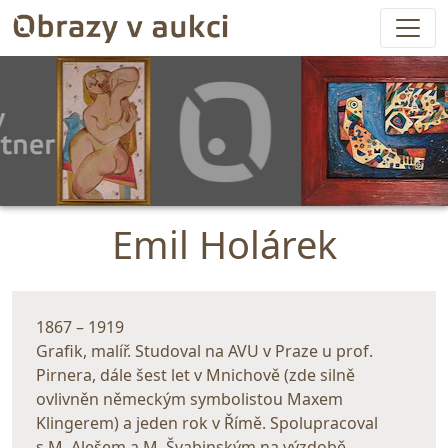
Emil Holárek
1867 – 1919
Grafik, malíř. Studoval na AVU v Praze u prof.
Pirnera, dále šest let v Mnichově (zde silně
ovlivněn německým symbolistou Maxem
Klingerem) a jeden rok v Římě. Spolupracoval
s M. Alešem a M. Švabinským na výzdobě