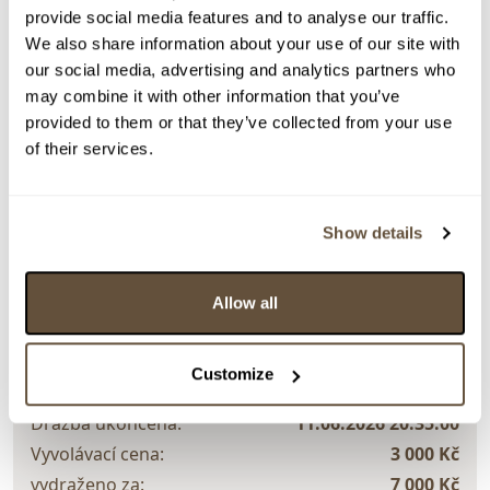
provide social media features and to analyse our traffic.
We also share information about your use of our site with
Detail položky
our social media, advertising and analytics partners who
Akryl na plátně, 100x70 cm. Signováno vpravo dole
may combine it with other information that you’ve
Janča. (Autor změnil příjmení) Rámováno.
provided to them or that they’ve collected from your use
of their services.
> Zobrazit detail položky a informace o autorovi
Show details
> zpět na aukční výsledky
Allow all
VYDRAŽENO
VELKÝ FORMÁT
David Schwoiser
Customize
159366. Ráno v Benátkách
Dražba ukončena:
11.06.2026 20:35:00
Vyvolávací cena:
3 000 Kč
vydraženo za:
7 000 Kč