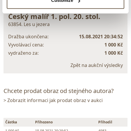
Customize
VYDRAŽENO
Český malíř 1. pol. 20. stol.
63854. Les u jezera
Dražba ukončena:
15.08.2021 20:34:52
Vyvolávací cena:
1 000 Kč
vydraženo za:
1 000 Kč
Zpět na aukční výsledky
Chcete prodat obraz od stejného autora?
> Zobrazit informaci jak prodat obraz v aukci
Částka
Přihozeno
Přihodil
1 000 Kč
15.08.2021 20:29:52
4983