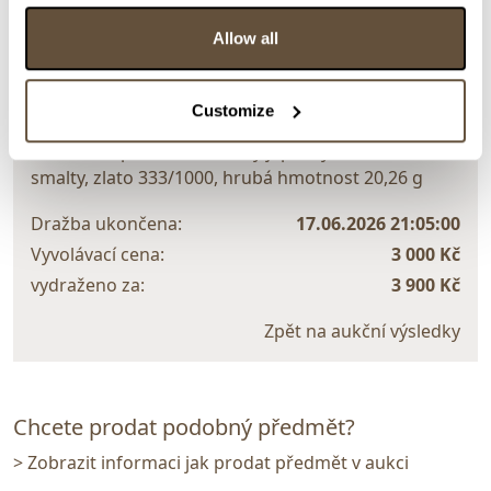
Allow all
> zpět na aukční výsledky
VYDRAŽENO
ZLATO
Customize
..
158933. Tříplášťové hodinky jeptišky zdobené
smalty, zlato 333/1000, hrubá hmotnost 20,26 g
Dražba ukončena:
17.06.2026 21:05:00
Vyvolávací cena:
3 000 Kč
vydraženo za:
3 900 Kč
Zpět na aukční výsledky
Chcete prodat podobný předmět?
> Zobrazit informaci jak prodat předmět v aukci