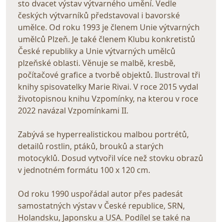
sto dvacet výstav výtvarného umění. Vedle
českých výtvarníků představoval i bavorské
umělce. Od roku 1993 je členem Unie výtvarných
umělců Plzeň. Je také členem Klubu konkretistů
České republiky a Unie výtvarných umělců
plzeňské oblasti. Věnuje se malbě, kresbě,
počítačové grafice a tvorbě objektů. Ilustroval tři
knihy spisovatelky Marie Rivai. V roce 2015 vydal
životopisnou knihu Vzpomínky, na kterou v roce
2022 navázal Vzpomínkami II.
Zabývá se hyperrealistickou malbou portrétů,
detailů rostlin, ptáků, brouků a starých
motocyklů. Dosud vytvořil více než stovku obrazů
v jednotném formátu 100 x 120 cm.
Od roku 1990 uspořádal autor přes padesát
samostatných výstav v České republice, SRN,
Holandsku, Japonsku a USA. Podílel se také na