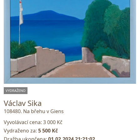
VYDRAŽENO
Václav Sika
108480. Na břehu v Giens
Vyvolávací cena:
3 000 Kč
Vydraženo za:
5 500 Kč
Dražba ukončena:
01.02.2024 21:21:02