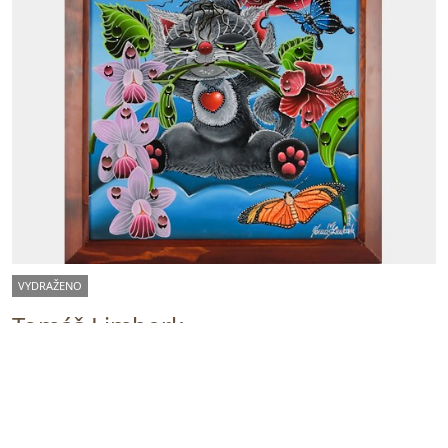
VYDRAŽENO
Tomáš Limberk
104073. Narozeninový let
Vyvolávací cena:
3 000 Kč
Vydraženo za:
32 000 Kč
Dražba ukončena:
26.10.2023 20:02:00