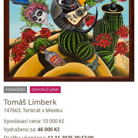
VYDRAŽENO
DOPORUČUJEME
Tomáš Limberk
147663. Tenkrát v Mexiku
Vyvolávací cena:
10 000 Kč
Vydraženo za:
46 000 Kč
Dražba ukončena:
12.11.2025 20:17:00