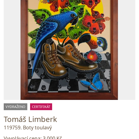
VYDRAŽENO
CERTIFIKÁT
Tomáš Limberk
119759. Boty toulavý
Vyvolávací cena:
3 000 Kč