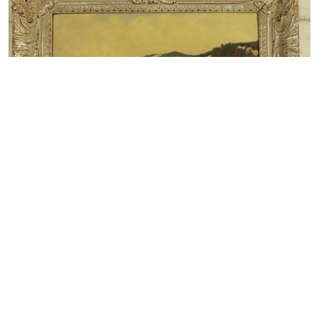
VYDRAŽENO
Karel Pospíšil
3125. Samota pod sněhem