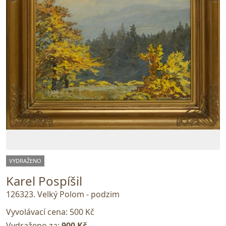
VYDRAŽENO
Karel Pospíšil
126323. Velký Polom - podzim
Vyvolávací cena:
500 Kč
Vydraženo za:
900 Kč