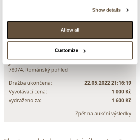
> Zobrazit detail položky a informace o autorovi
Show details
Allow all
> zpět na aukční výsledky
Customize
VYDRAŽENO
DOPORUČUJEME
Jiří Mocek
78074. Románský pohled
Dražba ukončena:
22.05.2022 21:16:19
Vyvolávací cena:
1 000 Kč
vydraženo za:
1 600 Kč
Zpět na aukční výsledky