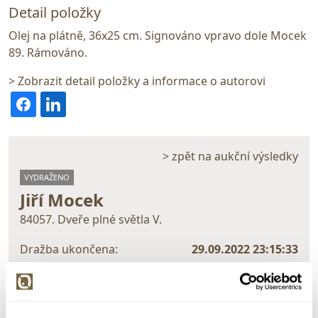
Detail položky
Olej na plátně, 36x25 cm. Signováno vpravo dole Mocek
89. Rámováno.
> Zobrazit detail položky a informace o autorovi
> zpět na aukční výsledky
VYDRAŽENO
Jiří Mocek
84057. Dveře plné světla V.
Dražba ukončena:
29.09.2022 23:15:33
Vyvolávací cena:
1 000 Kč
vydraženo za:
14 000 Kč