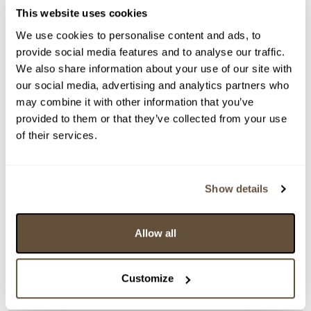
Zpět na aukční výsledky
This website uses cookies
We use cookies to personalise content and ads, to
provide social media features and to analyse our traffic.
Chcete prodat obraz od stejného autora?
We also share information about your use of our site with
> Zobrazit informaci jak prodat obraz v aukci
our social media, advertising and analytics partners who
may combine it with other information that you’ve
provided to them or that they’ve collected from your use
of their services.
Částka
Přihozeno
Přihodil
14 000 Kč
29.09.2022 23:12:33
9311
13 000 Kč
29.09.2022 23:11:29
10781
Show details
12 000 Kč
limit (29.09.2022 23:09:57)
9311
12 000 Kč
29.09.2022 23:09:58
10781
Allow all
11 000 Kč
limit (29.09.2022 23:08:35)
9311
10 000 Kč
limit (29.09.2022 23:08:14)
10781
Customize
10 000 Kč
limit (29.09.2022 23:08:15)
9311
9 000 Kč
limit (29.09.2022 23:08:04)
10781