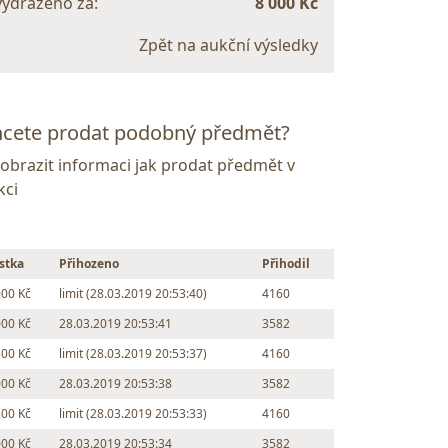
vydraženo za:
8 000 Kč
Zpět na aukční výsledky
cete prodat podobný předmět?
Zobrazit informaci jak prodat předmět v
kci
stka
Přihozeno
Přihodil
000 Kč
limit (28.03.2019 20:53:40)
4160
000 Kč
28.03.2019 20:53:41
3582
500 Kč
limit (28.03.2019 20:53:37)
4160
000 Kč
28.03.2019 20:53:38
3582
500 Kč
limit (28.03.2019 20:53:33)
4160
000 Kč
28.03.2019 20:53:34
3582