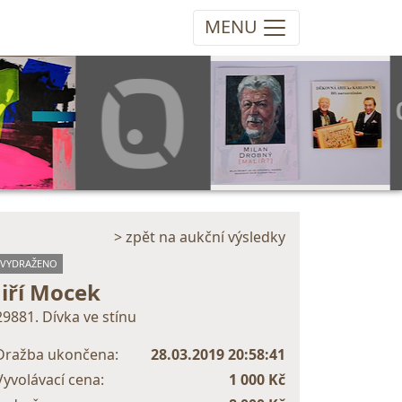
MENU
> zpět na aukční výsledky
VYDRAŽENO
Jiří Mocek
29881. Dívka ve stínu
Dražba ukončena:
28.03.2019 20:58:41
Vyvolávací cena:
1 000 Kč