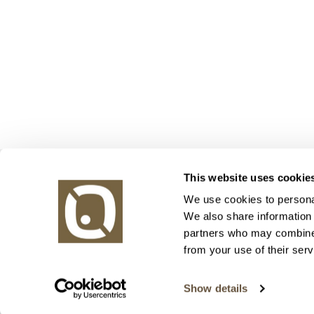
Obrazy v aukci, s.r.o.
This website uses cookie
Korunní 972/75
130 00 Praha 3
We use cookies to personal
We also share information 
tel.: +420 800 10 10 10, +420 737 196 183
partners who may combine i
E-mail: info@obrazyvaukci.cz
from your use of their serv
Show details