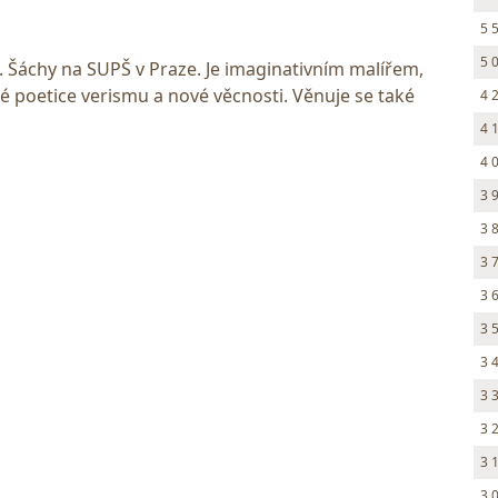
5 
5 
. Šáchy na SUPŠ v Praze. Je imaginativním malířem,
ké poetice verismu a nové věcnosti. Věnuje se také
4 
4 
4 
3 
3 
3 
3 
3 
3 
3 
3 
3 
3 