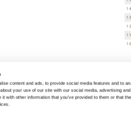
1 
1 
1 
1 
1 
> DARK MODE
s
> Obchodní podmínky
ise content and ads, to provide social media features and to anal
> Kontakty
about your use of our site with our social media, advertising and
> GDPR
t with other information that you’ve provided to them or that the
ices.
> Odstoupení od smlouvy
> Odstoupení od smlouvy - registra
> Přihlášení pro majitele