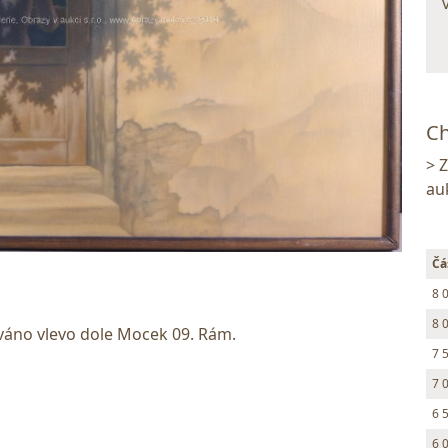
Ch
> 
au
Čá
8 
8 
ováno vlevo dole Mocek 09. Rám.
7 
7 
6 
6 