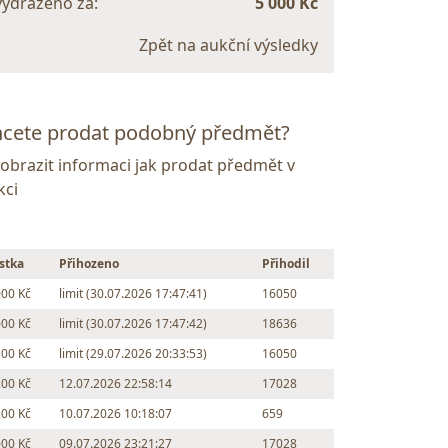
vydraženo za:
5 000 Kč
Zpět na aukční výsledky
cete prodat podobný předmět?
Zobrazit informaci jak prodat předmět v
kci
stka
Přihozeno
Přihodil
000 Kč
limit (30.07.2026 17:47:41)
16050
000 Kč
limit (30.07.2026 17:47:42)
18636
300 Kč
limit (29.07.2026 20:33:53)
16050
200 Kč
12.07.2026 22:58:14
17028
100 Kč
10.07.2026 10:18:07
659
000 Kč
09.07.2026 23:21:27
17028