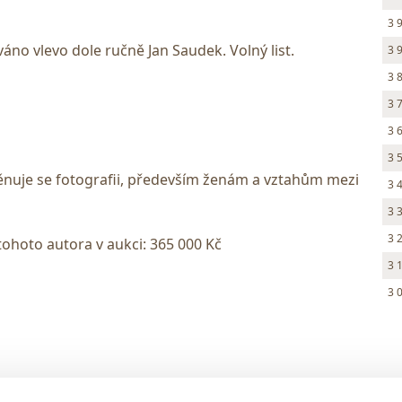
3 
áno vlevo dole ručně Jan Saudek. Volný list.
3 
3 
3 
3 
3 
Věnuje se fotografii, především ženám a vztahům mezi
3 
3 
3 
tohoto autora v aukci: 365 000 Kč
3 
3 