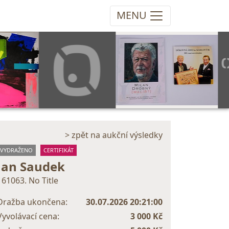
MENU
> zpět na aukční výsledky
VYDRAŽENO
CERTIFIKÁT
Jan Saudek
161063. No Title
Dražba ukončena:
30.07.2026 20:21:00
Vyvolávací cena:
3 000 Kč