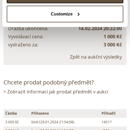
Jan Saudek
Customize
109939. Láska
Dražba ukončena:
14.02.2024 20:22:00
Vyvolávací cena:
1 000 Kč
vydraženo za:
3 000 Kč
Zpět na aukční výsledky
Chcete prodat podobný předmět?
> Zobrazit informaci jak prodat předmět v aukci
Částka
Přihozeno
Přihodil
3 000 Kč
limit (29.01.2024 21:54:08)
14517