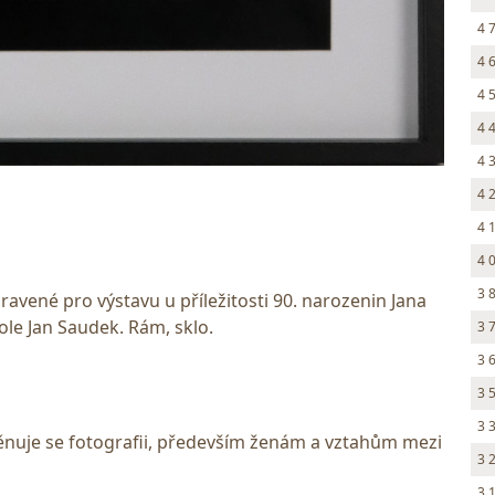
4 
4 
4 
4 
4 
4 
4 
4 
3 
ravené pro výstavu u příležitosti 90. narozenin Jana
le Jan Saudek. Rám, sklo.
3 
3 
3 
3 
Věnuje se fotografii, především ženám a vztahům mezi
3 
3 