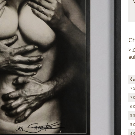
Ch
> 
au
Čá
7 
7 
6 
5 
5 
4 