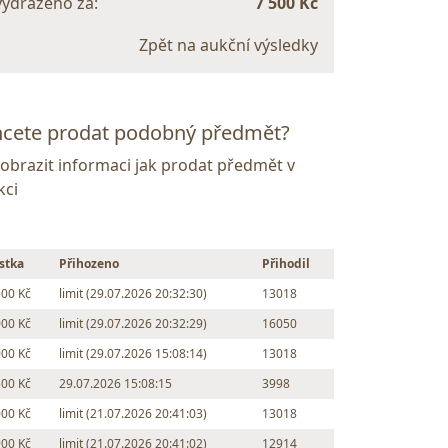
vydraženo za:
7 500 Kč
Zpět na aukční výsledky
cete prodat podobný předmět?
Zobrazit informaci jak prodat předmět v
kci
stka
Přihozeno
Přihodil
500 Kč
limit (29.07.2026 20:32:30)
13018
000 Kč
limit (29.07.2026 20:32:29)
16050
000 Kč
limit (29.07.2026 15:08:14)
13018
500 Kč
29.07.2026 15:08:15
3998
000 Kč
limit (21.07.2026 20:41:03)
13018
900 Kč
limit (21.07.2026 20:41:02)
12914