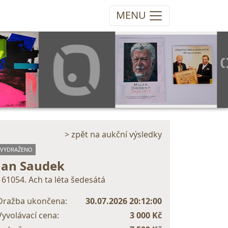
MENU
> zpět na aukční výsledky
VYDRAŽENO
Jan Saudek
161054. Ach ta léta šedesátá
Dražba ukončena:
30.07.2026 20:12:00
Vyvolávací cena:
3 000 Kč