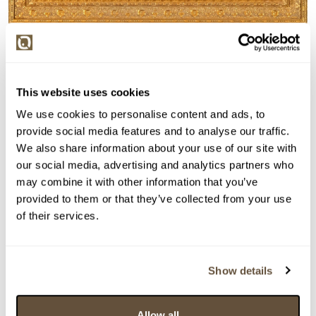
Detail položky
Olej na kartonu, 80x65 cm. Signováno vlevo dole hůře
čitelně E. Charlemont 1890. Rámováno.
This website uses cookies
> Zobrazit detail položky a informace o autorovi
We use cookies to personalise content and ads, to
provide social media features and to analyse our traffic.
We also share information about your use of our site with
our social media, advertising and analytics partners who
may combine it with other information that you’ve
> zpět na aukční výsledky
provided to them or that they’ve collected from your use
VYDRAŽENO
DOPORUČUJEME
of their services.
Eduard Charlemont
147671. Secesní zátiší
Show details
Dražba ukončena:
12.11.2025 20:33:00
Vyvolávací cena:
10 000 Kč
Allow all