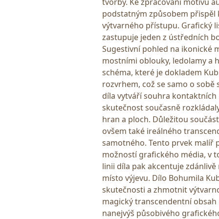
tvorby. Ke zpracování motivu au
podstatným způsobem přispěl k
výtvarného přístupu. Grafický 
zastupuje jeden z ústředních bo
Sugestivní pohled na ikonické
mostními oblouky, ledolamy a 
schéma, které je dokladem Kub
rozvrhem, což se samo o sobě s
díla vytváří souhra kontaktních
skutečnost současně rozkládal
hran a ploch. Důležitou součást
ovšem také ireálného transcend
samotného. Tento prvek malíř p
možností grafického média, v t
linii díla pak akcentuje zdánli
místo výjevu. Dílo Bohumila Kubi
skutečnosti a zhmotnit výtvarn
magický transcendentní obsah č
nanejvýš působivého grafického 