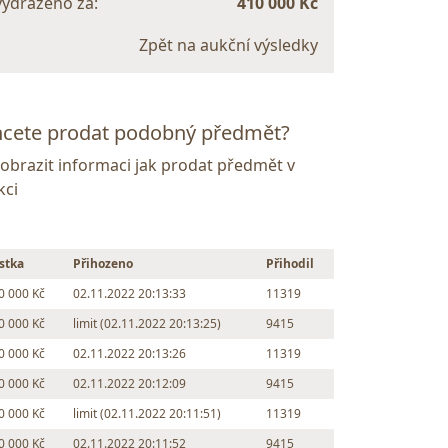
vydraženo za:
410 000 Kč
Zpět na aukční výsledky
cete prodat podobný předmět?
Zobrazit informaci jak prodat předmět v
kci
stka
Přihozeno
Přihodil
0 000 Kč
02.11.2022 20:13:33
11319
0 000 Kč
limit (02.11.2022 20:13:25)
9415
0 000 Kč
02.11.2022 20:13:26
11319
0 000 Kč
02.11.2022 20:12:09
9415
0 000 Kč
limit (02.11.2022 20:11:51)
11319
0 000 Kč
02.11.2022 20:11:52
9415