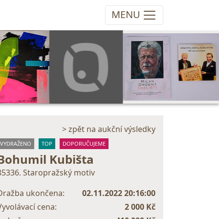
MENU
> zpět na aukční výsledky
VYDRAŽENO
TOP
DOPORUČUJEME
Bohumil Kubišta
85336. Staropražský motiv
Dražba ukončena:
02.11.2022 20:16:00
Vyvolávací cena:
2 000 Kč