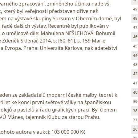
ýtvarného zpracování, zmíněného účinku nade vši
49
, který byl veřejnosti představen dříve než
em na výstavě skupiny Sursum v Obecním domě, byl
48
řadě dalších výstav. Recentně byl publikován v
47
h o umělcově díle: Mahulena NEŠLEHOVÁ: Bohumil
46
 Zdeněk Sklenář, 2014, s. [80, 81], s. 159 Marie
45
Evropa. Praha: Univerzita Karlova, nakladatelství
44
43
42
41
40
. Jeden ze zakladatelů moderní české malby, teoretik
39
 let ke konci první světové války na španělskou
olejů a pastelů a řadu grafických prací. Byl členem
38
VÚ Mánes, tajemník Klubu za starou Prahu.
37
36
tohoto autora v aukci: 103 000 000 Kč