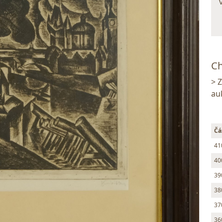
Ch
> 
au
Čá
41
40
39
38
37
36