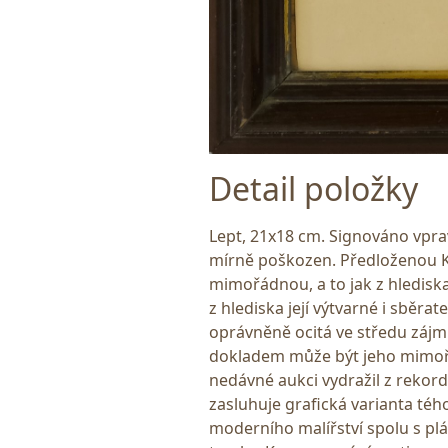
Detail položky
Lept, 21x18 cm. Signováno vpra
mírně poškozen. Předloženou K
mimořádnou, a to jak z hledisk
z hlediska její výtvarné i sběra
oprávněně ocitá ve středu zájm
dokladem může být jeho mimořá
nedávné aukci vydražil z rekord
zasluhuje grafická varianta té
moderního malířství spolu s plá