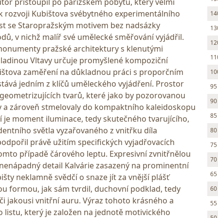
tor přistoupil po pařížském pobytu, který velmi
 rozvoji Kubištova svébytného experimentálního
14
list se Staropražským motivem bez nadsázky
13
dů, v nichž malíř své umělecké směřování vyjádřil.
12
 monumenty pražské architektury s klenutými
11
hladinou Vltavy určuje promyšlené kompoziční
ištova zaměření na důkladnou práci s proporčním
10
tává jedním z klíčů uměleckého vyjádření. Prostor
95
 geometrizujících tvarů, které jako by pozorovanou
90
y a zároveň stmelovaly do kompaktního kaleidoskopu
85
í je moment iluminace, tedy skutečného tvarujícího,
entního světla vyzařovaného z vnitřku díla
80
odpořil právě užitím specifických vyjadřovacích
75
omto případě čárového leptu. Expresivní zvnitřnělou
70
vě nenápadný detail Kalvárie zasazený na prominentní
65
šty neklamně svědčí o snaze jít za vnější plášť
ou formou, jak sám tvrdil, duchovní podklad, tedy
60
i jakousi vnitřní auru. Výraz tohoto krásného a
55
listu, který je založen na jednotě motivického
50