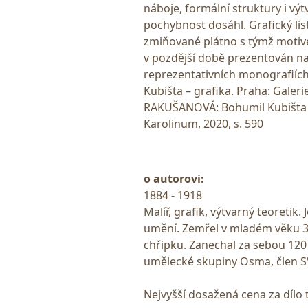
náboje, formální struktury i v
pochybnost dosáhl. Grafický list
zmiňované plátno s týmž motiv
v pozdější době prezentován na 
reprezentativních monografiíc
Kubišta – grafika. Praha: Galerie
RAKUŠANOVÁ: Bohumil Kubišta a 
Karolinum, 2020, s. 590
o autorovi:
1884 - 1918
Malíř, grafik, výtvarný teoretik
umění. Zemřel v mladém věku 34
chřipku. Zanechal za sebou 120 
umělecké skupiny Osma, člen S
Nejvyšší dosažená cena za dílo 