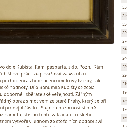
35
34
33
32
27
26
24
vo dole Kubišta. Rám, pasparta, sklo. Pozn.: Rám
23
ubištovu práci lze považovat za vskutku
22
a pochopení a zhodnocení umělcovy tvorby, tak
21
telské hodnoty. Dílo Bohumila Kubišty se zcela
19
u odborné i sběratelské veřejnosti. Zářným
dný obraz s motivem ze staré Prahy, který se při
18
ní prodejní částku. Stejnou pozornost si plně
17
hož námětu, kterou tento zakladatel českého
16
tnem vytvořil v jednom ze stěžejních období své
15