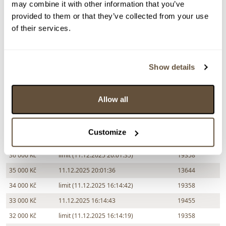
may combine it with other information that you’ve
provided to them or that they’ve collected from your use
Chcete prodat obraz od stejného autora?
of their services.
> Zobrazit informaci jak prodat obraz v aukci
Show details
Částka
Přihozeno
Přihodil
39 000 Kč
limit (11.12.2025 20:02:07)
19358
Allow all
39 000 Kč
11.12.2025 20:02:08
13644
38 000 Kč
limit (11.12.2025 20:01:46)
19358
Customize
37 000 Kč
11.12.2025 20:01:47
13644
36 000 Kč
limit (11.12.2025 20:01:35)
19358
35 000 Kč
11.12.2025 20:01:36
13644
34 000 Kč
limit (11.12.2025 16:14:42)
19358
33 000 Kč
11.12.2025 16:14:43
19455
32 000 Kč
limit (11.12.2025 16:14:19)
19358