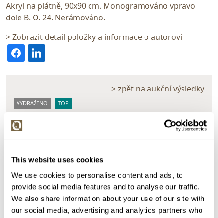
Akryl na plátně, 90x90 cm. Monogramováno vpravo
dole B. O. 24. Nerámováno.
> Zobrazit detail položky a informace o autorovi
> zpět na aukční výsledky
VYDRAŽENO
TOP
Barbora Oudesová
150958. Family Dinner
Dražba ukončena:
11.12.2025 20:07:00
This website uses cookies
Vyvolávací cena:
5 000 Kč
We use cookies to personalise content and ads, to
vydraženo za:
39 000 Kč
provide social media features and to analyse our traffic.
We also share information about your use of our site with
Zpět na aukční výsledky
our social media, advertising and analytics partners who