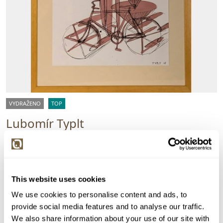
VYDRAŽENO
TOP
Lubomír Typlt
161092. Agregát
Vyvolávací cena:
5 000 Kč
Vydraženo za:
55 000 Kč
This website uses cookies
Dražba ukončena:
30.07.2026 20:50:00
We use cookies to personalise content and ads, to
Detail
provide social media features and to analyse our traffic.
We also share information about your use of our site with