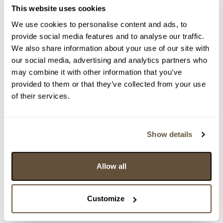
Rámováno.
This website uses cookies
We use cookies to personalise content and ads, to
> Zobrazit detail položky a informace o autorovi
provide social media features and to analyse our traffic.
We also share information about your use of our site with
our social media, advertising and analytics partners who
may combine it with other information that you’ve
> zpět na aukční výsledky
provided to them or that they’ve collected from your use
VYDRAŽENO
of their services.
Zdeněk Šutera
89650. Ukřižování
Show details
Dražba ukončena:
22.02.2023 22:12:25
Vyvolávací cena:
1 000 Kč
Allow all
vydraženo za:
2 900 Kč
Zpět na aukční výsledky
Customize