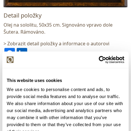
Detail položky
Olej na sololitu, 50x35 cm. Signováno vpravo dole
Šutera. Rámováno.
> Zobrazit detail položky a informace o autorovi
> zpět na aukční výsledky
This website uses cookies
VYDRAŽENO
We use cookies to personalise content and ads, to
Zdeněk Šutera
provide social media features and to analyse our traffic.
88706. Hlava Dona Quijota
We also share information about your use of our site with
our social media, advertising and analytics partners who
Dražba ukončena:
25.01.2023 20:15:06
may combine it with other information that you’ve
Vyvolávací cena:
1 000 Kč
provided to them or that they’ve collected from your use
vydraženo za:
10 000 Kč