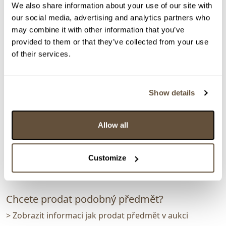
We also share information about your use of our site with
our social media, advertising and analytics partners who
may combine it with other information that you’ve
> zpět na aukční výsledky
provided to them or that they’ve collected from your use
of their services.
VYDRAŽENO
Zdeněk Šutera
93165. Dívka v bílém klobouku
Show details
Dražba ukončena:
27.04.2023 20:23:17
Vyvolávací cena:
1 000 Kč
Allow all
vydraženo za:
3 600 Kč
Zpět na aukční výsledky
Customize
Chcete prodat podobný předmět?
> Zobrazit informaci jak prodat předmět v aukci