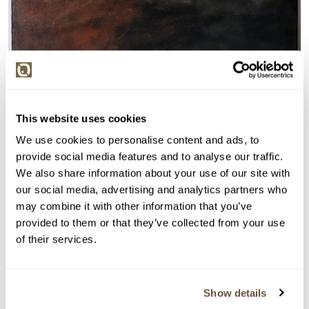
Detail položky
This website uses cookies
Akryl na plátně, 70x50 cm. Signováno vpravo dole
Y.Branz 2025. Nerámováno.
We use cookies to personalise content and ads, to
provide social media features and to analyse our traffic.
> Zobrazit detail položky a informace o autorovi
We also share information about your use of our site with
our social media, advertising and analytics partners who
may combine it with other information that you’ve
provided to them or that they’ve collected from your use
of their services.
> zpět na aukční výsledky
VYDRAŽENO
Yvette Branz
Show details
144535. Energie ledu