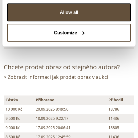
Dražba ukončena:
02.10.2025 20:17:00
Allow all
Vyvolávací cena:
3 000 Kč
vydraženo za:
10 000 Kč
Customize
Zpět na aukční výsledky
Chcete prodat obraz od stejného autora?
> Zobrazit informaci jak prodat obraz v aukci
Částka
Přihozeno
Přihodil
10 000 Kč
20.09.2025 8:49:56
18786
9 500 Kč
18.09.2025 9:22:17
11436
9 000 Kč
17.09.2025 20:06:41
18805
8 500 Kč
17.09.2025 12:45:59
11436