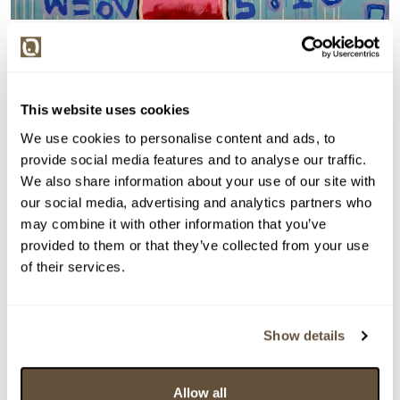
Detail položky
Akryl na plátně, 200x180 cm. Signováno zezadu
WEAREBACKINDAHOOD. Nerámováno.
This website uses cookies
> Zobrazit detail položky a informace o autorovi
We use cookies to personalise content and ads, to
provide social media features and to analyse our traffic.
We also share information about your use of our site with
our social media, advertising and analytics partners who
> zpět na aukční výsledky
may combine it with other information that you’ve
provided to them or that they’ve collected from your use
VYDRAŽENO
TOP
of their services.
WEAREBACKINDAHOOD
145561. Boxer
Show details
Dražba ukončena:
25.09.2025 22:14:53
Vyvolávací cena:
3 000 Kč
vydraženo za:
7 000 Kč
Allow all