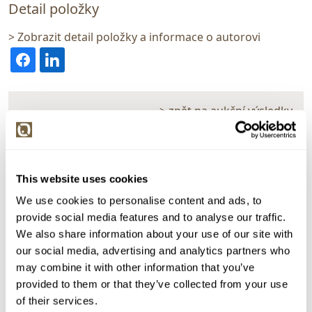
Detail položky
> Zobrazit detail položky a informace o autorovi
> zpět na aukční výsledky
VYDRAŽENO
Vladislav Röhling
55729. Pražský hrad
This website uses cookies
Dražba ukončena:
10.02.2021 19:44:41
We use cookies to personalise content and ads, to
provide social media features and to analyse our traffic.
Vyvolávací cena:
500 Kč
We also share information about your use of our site with
vydraženo za:
4 100 Kč
our social media, advertising and analytics partners who
may combine it with other information that you’ve
Zpět na aukční výsledky
provided to them or that they’ve collected from your use
of their services.