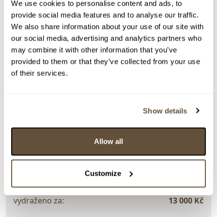
We use cookies to personalise content and ads, to
provide social media features and to analyse our traffic.
Detail položky
We also share information about your use of our site with
Kresba, 88x63 cm. Nesignováno. Volný list.
our social media, advertising and analytics partners who
may combine it with other information that you’ve
> Zobrazit detail položky a informace o autorovi
provided to them or that they’ve collected from your use
of their services.
> zpět na aukční výsledky
Show details
VYDRAŽENO
DOPORUČUJEME
Vladimír Jiránek
Allow all
114327. Velkoformátová kresba Vladimíra Jiránka
Dražba ukončena:
25.04.2024 21:50:25
Customize
Vyvolávací cena:
3 000 Kč
vydraženo za:
13 000 Kč