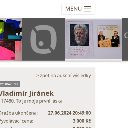
MENU
> zpět na aukční výsledky
VYDRAŽENO
Vladimír Jiránek
117480. To je moje první láska
Dražba ukončena:
27.06.2024 20:49:00
Vyvolávací cena:
3 000 Kč