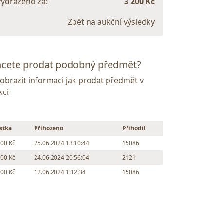
vydraženo za:
3 200 Kč
Zpět na aukční výsledky
cete prodat podobný předmět?
Zobrazit informaci jak prodat předmět v
kci
stka
Přihozeno
Přihodil
200 Kč
25.06.2024 13:10:44
15086
100 Kč
24.06.2024 20:56:04
2121
000 Kč
12.06.2024 1:12:34
15086