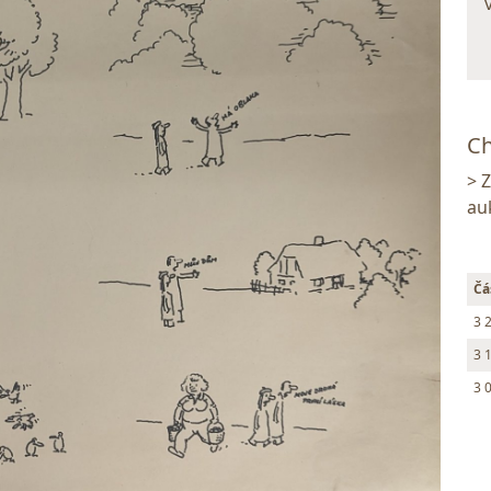
Ch
> 
au
Čá
3 
3 
3 