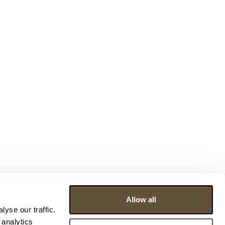
Allow all
yse our traffic.
 analytics