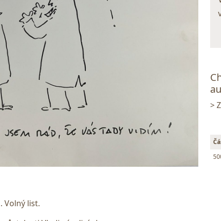
Ch
au
> 
Čá
50
Volný list.