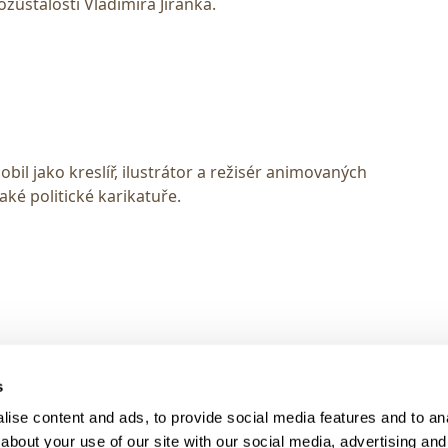
zůstalosti Vladimíra Jiránka.
obil jako kreslíř, ilustrátor a režisér animovaných
aké politické karikatuře.
> DARK MODE
s
> Obchodní podmínky
ise content and ads, to provide social media features and to anal
> Kontakty
about your use of our site with our social media, advertising and