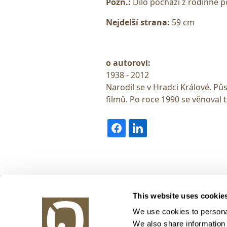
Pozn.:
Dílo pochází z rodinné po
Nejdelší strana:
59 cm
o autorovi:
1938 - 2012
Narodil se v Hradci Králové. Půs
filmů. Po roce 1990 se věnoval t
Obrazy v aukci, s.r.o.
This website uses cookie
Korunní 972/75
130 00 Praha 3
We use cookies to personal
We also share information 