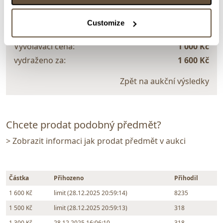
ministr obrany
Customize
Dražba ukončena:
28.12.2025 21:02:14
Vyvolávací cena:
1 000 Kč
vydraženo za:
1 600 Kč
Zpět na aukční výsledky
Chcete prodat podobný předmět?
> Zobrazit informaci jak prodat předmět v aukci
Částka
Přihozeno
Přihodil
1 600 Kč
limit (28.12.2025 20:59:14)
8235
1 500 Kč
limit (28.12.2025 20:59:13)
318
1 300 Kč
28.12.2025 16:06:10
318