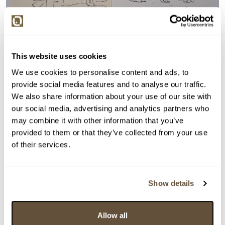
This website uses cookies
We use cookies to personalise content and ads, to
provide social media features and to analyse our traffic.
We also share information about your use of our site with
Detail položky
our social media, advertising and analytics partners who
may combine it with other information that you’ve
> Zobrazit detail položky a informace o autorovi
provided to them or that they’ve collected from your use
of their services.
> zpět na aukční výsledky
Show details
VYDRAŽENO
Vladimír Jiránek
Allow all
151733. Konvolut 7 kreseb - Antonín Baudyš,