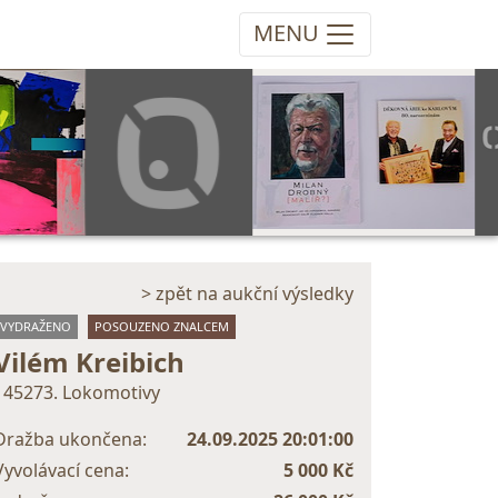
MENU
> zpět na aukční výsledky
VYDRAŽENO
POSOUZENO ZNALCEM
Vilém Kreibich
145273. Lokomotivy
Dražba ukončena:
24.09.2025 20:01:00
Vyvolávací cena:
5 000 Kč