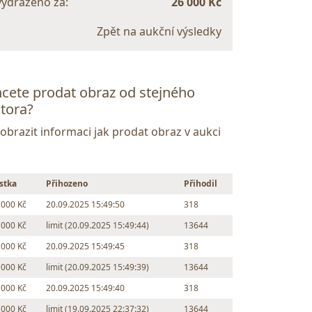
vydraženo za:
26 000 Kč
Zpět na aukční výsledky
cete prodat obraz od stejného
tora?
Zobrazit informaci jak prodat obraz v aukci
stka
Přihozeno
Přihodil
 000 Kč
20.09.2025 15:49:50
318
 000 Kč
limit (20.09.2025 15:49:44)
13644
 000 Kč
20.09.2025 15:49:45
318
 000 Kč
limit (20.09.2025 15:49:39)
13644
 000 Kč
20.09.2025 15:49:40
318
 000 Kč
limit (19.09.2025 22:37:32)
13644