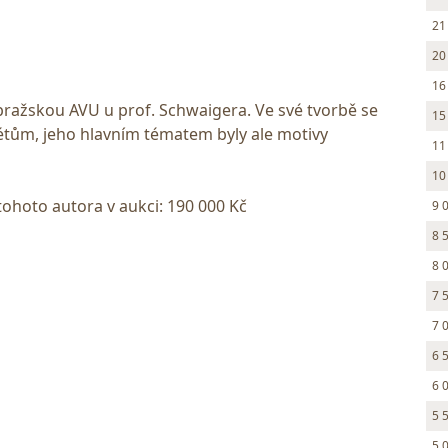
21
20
16
 pražskou AVU u prof. Schwaigera. Ve své tvorbě se
15
rétům, jeho hlavním tématem byly ale motivy
11
10
tohoto autora v aukci: 190 000 Kč
9 
8 
8 
7 
7 
6 
6 
5 
5 