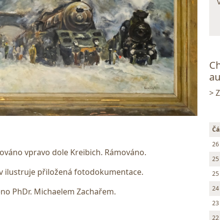
Ch
au
> 
Čá
26
nováno vpravo dole Kreibich. Rámováno.
25
 ilustruje přiložená fotodokumentace.
25
24
no PhDr. Michaelem Zachařem.
23
22