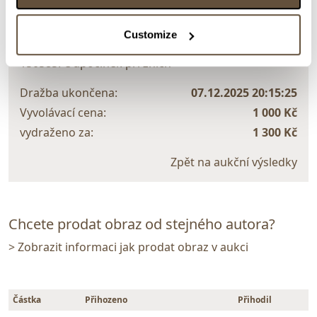
> zpět na aukční výsledky
VYDRAŽENO
DOPORUČUJEME
Customize
Vilém Hlobil
150585. Odpočinek při žních
Dražba ukončena:
07.12.2025 20:15:25
Vyvolávací cena:
1 000 Kč
vydraženo za:
1 300 Kč
Zpět na aukční výsledky
Chcete prodat obraz od stejného autora?
> Zobrazit informaci jak prodat obraz v aukci
Částka
Přihozeno
Přihodil