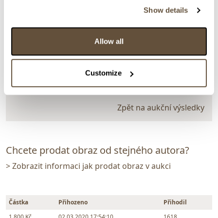
Show details
VYDRAŽENO
Vilém Plocek
303851. Lodě na břehu
Allow all
Dražba ukončena:
02.03.2020 20:14:00
Vyvolávací cena:
800 Kč
Customize
vydraženo za:
1 800 Kč
Zpět na aukční výsledky
Chcete prodat obraz od stejného autora?
> Zobrazit informaci jak prodat obraz v aukci
Částka
Přihozeno
Přihodil
1 800 Kč
02.03.2020 17:54:10
1618