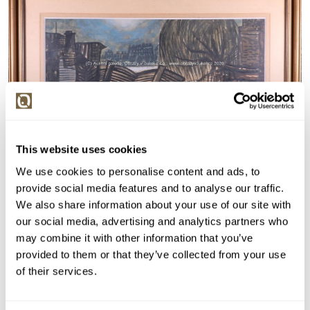
This website uses cookies
Detail položky
We use cookies to personalise content and ads, to
Tempera, 20x50 cm. Signováno vlevo dole Vilém Plocek.
provide social media features and to analyse our traffic.
Rám, pasparta, sklo.
We also share information about your use of our site with
our social media, advertising and analytics partners who
> Zobrazit detail položky a informace o autorovi
may combine it with other information that you’ve
provided to them or that they’ve collected from your use
of their services.
> zpět na aukční výsledky