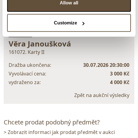
Allow all
Customize
> zpět na aukční výsledky
VYDRAŽENO
Věra Janoušková
161072. Karty II
Dražba ukončena:
30.07.2026 20:30:00
Vyvolávací cena:
3 000 Kč
vydraženo za:
4 000 Kč
Zpět na aukční výsledky
Chcete prodat podobný předmět?
> Zobrazit informaci jak prodat předmět v aukci