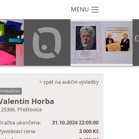
MENU
> zpět na aukční výsledky
VYDRAŽENO
Valentin Horba
125386. Přešťovice
Dražba ukončena:
31.10.2024 22:05:00
Vyvolávací cena:
3 000 Kč