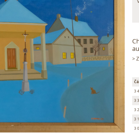
Ch
au
> 
Čá
3 
3 
3 
3 
3 