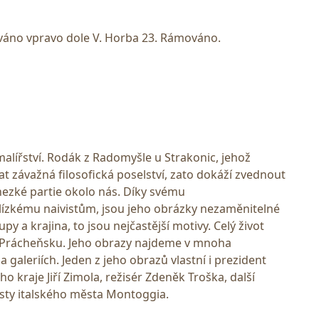
ováno vpravo dole V. Horba 23. Rámováno.
alířství. Rodák z Radomyšle u Strakonic, jehož
at závažná filosofická poselství, zato dokáží zvednout
hezké partie okolo nás. Díky svému
lízkému naivistům, jsou jeho obrázky nezaměnitelné
py a krajina, to jsou nejčastější motivy. Celý život
Prácheňsku. Jeho obrazy najdeme v mnoha
galeriích. Jeden z jeho obrazů vlastní i prezident
o kraje Jiří Zimola, režisér Zdeněk Troška, další
sty italského města Montoggia.