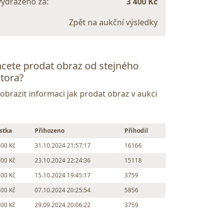
vydraženo za:
3 400 Kč
Zpět na aukční výsledky
cete prodat obraz od stejného
tora?
Zobrazit informaci jak prodat obraz v aukci
stka
Přihozeno
Přihodil
400 Kč
31.10.2024 21:57:17
16166
300 Kč
23.10.2024 22:24:36
15118
200 Kč
15.10.2024 19:45:17
3759
100 Kč
07.10.2024 20:25:54
5856
000 Kč
29.09.2024 20:06:22
3759