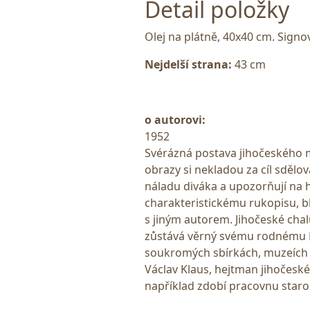
Detail položky
Olej na plátně, 40x40 cm. Sign
Nejdelší strana:
43 cm
o autorovi:
1952
Svérázná postava jihočeského m
obrazy si nekladou za cíl sdělov
náladu diváka a upozorňují na 
charakteristickému rukopisu, b
s jiným autorem. Jihočeské chalu
zůstává věrný svému rodnému 
soukromých sbírkách, muzeích a 
Václav Klaus, hejtman jihočeskéh
například zdobí pracovnu staro