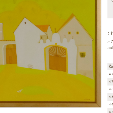
Ch
> 
au
Čá
4 
4 
4 
4 
4 
4 