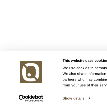
Obrazy v aukci, s.r.o.
This website uses cookie
Korunní 972/75
130 00 Praha 3
We use cookies to personal
We also share information 
tel.: +420 800 10 10 10, +420 737 196 183
partners who may combine i
E-mail: info@obrazyvaukci.cz
from your use of their serv
Show details