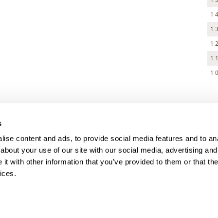
1 
1 
1 
1 
1 
> DARK MODE
s
> Obchodní podmínky
ise content and ads, to provide social media features and to anal
> Kontakty
about your use of our site with our social media, advertising and
> GDPR
t with other information that you’ve provided to them or that the
ices.
> Odstoupení od smlouvy
> Odstoupení od smlouvy - registra
> Přihlášení pro majitele