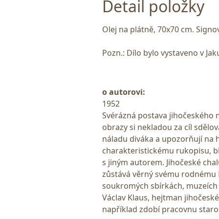
Detail položky
Olej na plátně, 70x70 cm. Sign
Pozn.: Dílo bylo vystaveno v Ja
o autorovi:
1952
Svérázná postava jihočeského m
obrazy si nekladou za cíl sdělov
náladu diváka a upozorňují na 
charakteristickému rukopisu, b
s jiným autorem. Jihočeské chalu
zůstává věrný svému rodnému 
soukromých sbírkách, muzeích a 
Václav Klaus, hejtman jihočeskéh
například zdobí pracovnu staro