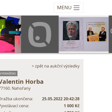
MENU
> zpět na aukční výsledky
VYDRAŽENO
Valentin Horba
77160. Nahořany
Dražba ukončena:
25.05.2022 20:42:28
Vyvolávací cena:
1 000 Kč