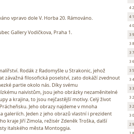
4 
4 
ováno vpravo dole V. Horba 20. Rámováno.
4 
kubec Gallery Vodičkova, Praha 1.
3 
3 
3 
3 
alířství. Rodák z Radomyšle u Strakonic, jehož
3 
at závažná filosofická poselství, zato dokáží zvednout
3 
hezké partie okolo nás. Díky svému
3 
lízkému naivistům, jsou jeho obrázky nezaměnitelné
3 
py a krajina, to jsou nejčastější motivy. Celý život
Prácheňsku. Jeho obrazy najdeme v mnoha
3 
galeriích. Jeden z jeho obrazů vlastní i prezident
3 
o kraje Jiří Zimola, režisér Zdeněk Troška, další
2 
sty italského města Montoggia.
2 