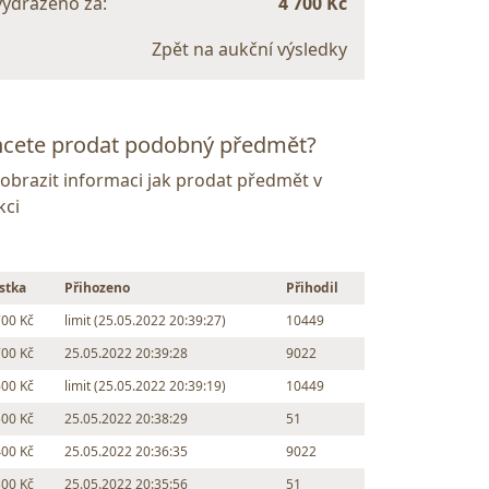
vydraženo za:
4 700 Kč
Zpět na aukční výsledky
cete prodat podobný předmět?
Zobrazit informaci jak prodat předmět v
kci
stka
Přihozeno
Přihodil
700 Kč
limit (25.05.2022 20:39:27)
10449
700 Kč
25.05.2022 20:39:28
9022
600 Kč
limit (25.05.2022 20:39:19)
10449
500 Kč
25.05.2022 20:38:29
51
400 Kč
25.05.2022 20:36:35
9022
300 Kč
25.05.2022 20:35:56
51