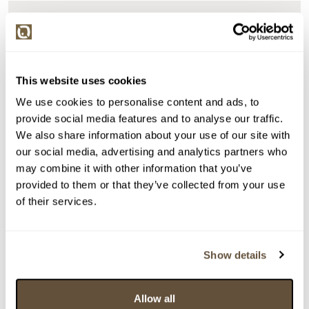
> zpět na aukční výsledky
VYDRAŽENO
DOPORUČUJEME
Valentin Horba
87701. Lnáře
This website uses cookies
We use cookies to personalise content and ads, to
Dražba ukončena:
14.12.2022 21:53:20
provide social media features and to analyse our traffic.
Vyvolávací cena:
1 000 Kč
We also share information about your use of our site with
vydraženo za:
8 000 Kč
our social media, advertising and analytics partners who
may combine it with other information that you’ve
Zpět na aukční výsledky
provided to them or that they’ve collected from your use
of their services.
Chcete prodat podobný předmět?
Show details
> Zobrazit informaci jak prodat předmět v aukci
Allow all