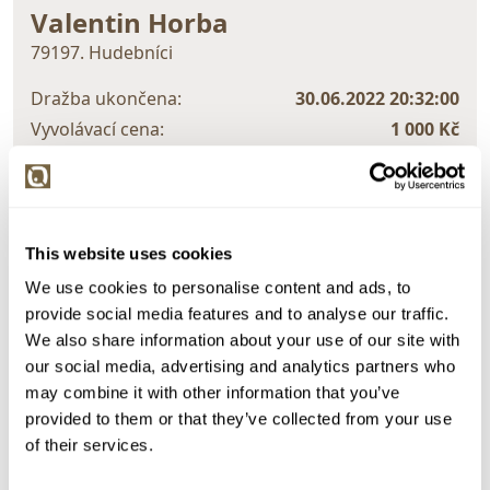
Valentin Horba
79197. Hudebníci
Dražba ukončena:
30.06.2022 20:32:00
Vyvolávací cena:
1 000 Kč
vydraženo za:
7 000 Kč
Zpět na aukční výsledky
This website uses cookies
We use cookies to personalise content and ads, to
Chcete prodat obraz od stejného autora?
provide social media features and to analyse our traffic.
> Zobrazit informaci jak prodat obraz v aukci
We also share information about your use of our site with
our social media, advertising and analytics partners who
may combine it with other information that you’ve
Částka
Přihozeno
Přihodil
provided to them or that they’ve collected from your use
of their services.
7 000 Kč
30.06.2022 20:29:11
4564
6 500 Kč
30.06.2022 20:16:22
51