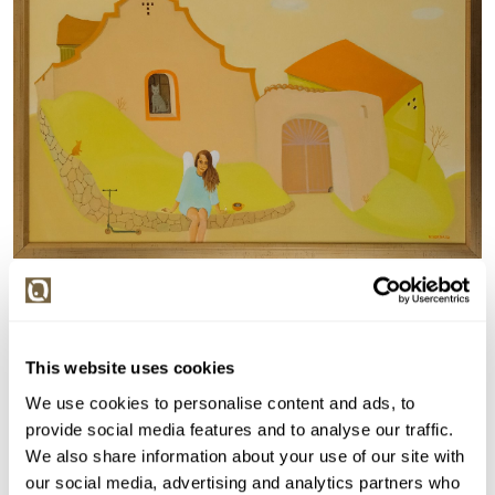
Detail položky
Olej na plátně, 50x60 cm. Signováno vpravo dole V.
Horba 20. Rámováno.
This website uses cookies
> Zobrazit detail položky a informace o autorovi
We use cookies to personalise content and ads, to
provide social media features and to analyse our traffic.
We also share information about your use of our site with
our social media, advertising and analytics partners who