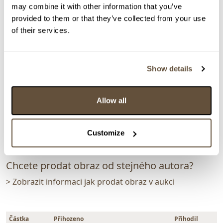
may combine it with other information that you’ve
> zpět na aukční výsledky
provided to them or that they’ve collected from your use
VYDRAŽENO
DOPORUČUJEME
of their services.
Valentin Horba
110293. Dneska už nelítám
Show details
Dražba ukončena:
28.01.2024 20:50:16
Vyvolávací cena:
1 000 Kč
vydraženo za:
3 000 Kč
Allow all
Zpět na aukční výsledky
Customize
Chcete prodat obraz od stejného autora?
> Zobrazit informaci jak prodat obraz v aukci
Částka
Přihozeno
Přihodil