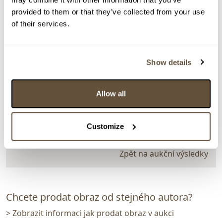
provided to them or that they’ve collected from your use
of their services.
> zpět na aukční výsledky
VYDRAŽENO
Show details
Václav Stein
63884. Cestou z pole
Allow all
Dražba ukončena:
15.08.2021 21:13:28
Vyvolávací cena:
1 000 Kč
Customize
vydraženo za:
2 500 Kč
Zpět na aukční výsledky
Chcete prodat obraz od stejného autora?
> Zobrazit informaci jak prodat obraz v aukci