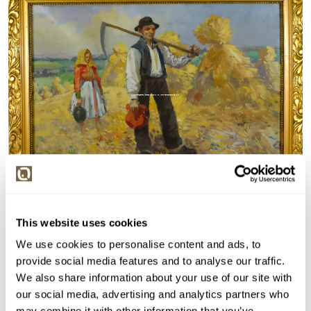
This website uses cookies
Detail položky
We use cookies to personalise content and ads, to
Olej na plátně, 50x68 cm. Signováno vpravo dole V.
provide social media features and to analyse our traffic.
Stein. Rám, sklo.
We also share information about your use of our site with
> Zobrazit detail položky a informace o autorovi
our social media, advertising and analytics partners who
may combine it with other information that you’ve