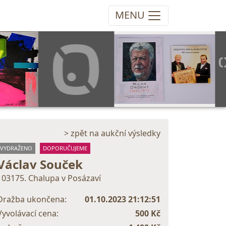
MENU
> zpět na aukční výsledky
VYDRAŽENO
DOPORUČUJEME
Václav Souček
103175. Chalupa v Posázaví
Dražba ukončena:
01.10.2023 21:12:51
Vyvolávací cena:
500 Kč