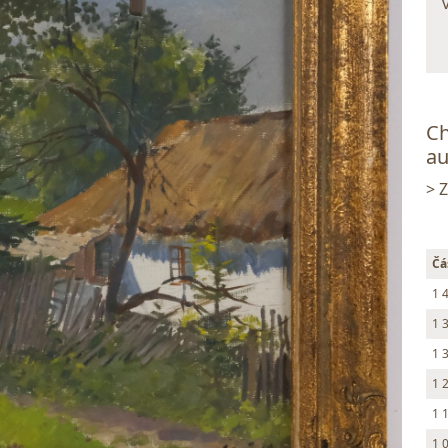
Ch
au
> 
Čá
1 
1 
1 
1 
1 
1 