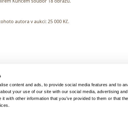
omírem Kuncem soubor 18 obrazů.
tohoto autora v aukci: 25 000 Kč.
> DARK MODE
s
> Obchodní podmínky
ise content and ads, to provide social media features and to anal
> Kontakty
about your use of our site with our social media, advertising and
> GDPR
t with other information that you’ve provided to them or that the
ices.
> Odstoupení od smlouvy
> Odstoupení od smlouvy - registra
> Přihlášení pro majitele