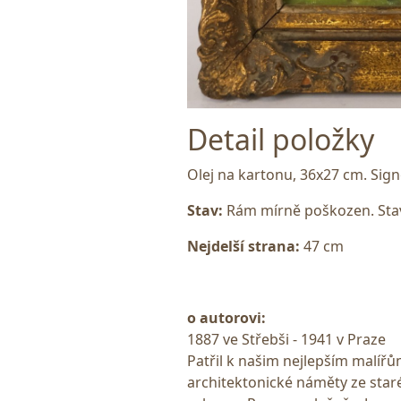
Detail položky
Olej na kartonu, 36x27 cm. Sign
Stav:
Rám mírně poškozen. Stav
Nejdelší strana:
47 cm
o autorovi:
1887 ve Střebši - 1941 v Praze
Patřil k našim nejlepším malíř
architektonické náměty ze star