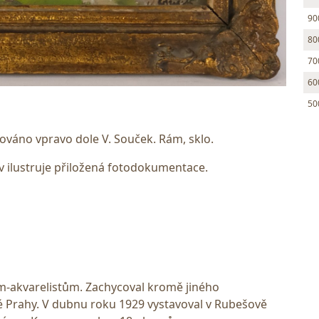
90
80
70
60
50
ováno vpravo dole V. Souček. Rám, sklo.
 ilustruje přiložená fotodokumentace.
ům-akvarelistům. Zachycoval kromě jiného
é Prahy. V dubnu roku 1929 vystavoval v Rubešově