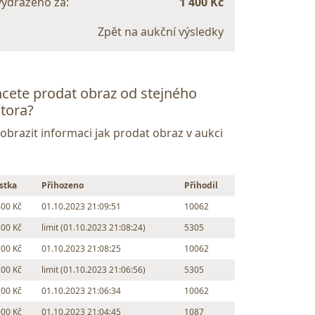
vydraženo za:
1 400 Kč
Zpět na aukční výsledky
cete prodat obraz od stejného
tora?
Zobrazit informaci jak prodat obraz v aukci
stka
Přihozeno
Přihodil
400 Kč
01.10.2023 21:09:51
10062
300 Kč
limit (01.10.2023 21:08:24)
5305
300 Kč
01.10.2023 21:08:25
10062
200 Kč
limit (01.10.2023 21:06:56)
5305
100 Kč
01.10.2023 21:06:34
10062
000 Kč
01.10.2023 21:04:45
1087