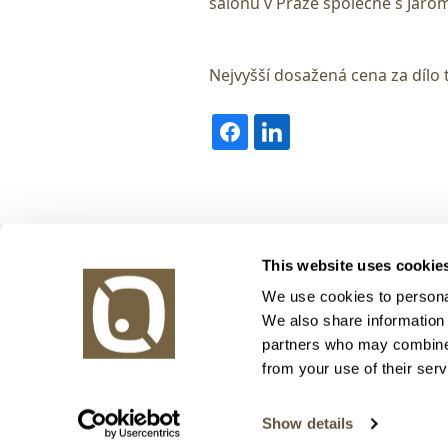
salonu v Praze společně s Jar
Nejvyšší dosažená cena za dílo 
Obrazy v aukci, s.r.o.
This website uses cookie
Korunní 972/75
130 00 Praha 3
We use cookies to personal
We also share information 
tel.: +420 800 10 10 10, +420 737 196 183
partners who may combine i
E-mail: info@obrazyvaukci.cz
from your use of their serv
Show details