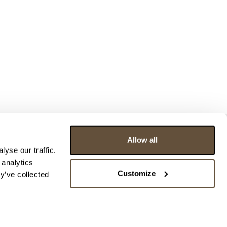
Allow all
yse our traffic.
 analytics
Customize
y’ve collected
ce