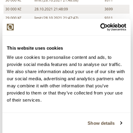
30 000 Kč
limit (28.10.2021 21:48:08)
9311
30 000 Kč
28.10.2021 21:48:09
3699
29 000 Kč
limit (28.10.2021 21:47:47)
9311
28 000 Kč
28.10.2021 21:47:48
3699
27 000 Kč
limit (28.10.2021 21:46:23)
9311
26 000 Kč
28.10.2021 21:46:22
3699
This website uses cookies
25 000 Kč
limit (28.10.2021 21:44:48)
8740
We use cookies to personalise content and ads, to
25 000 Kč
28.10.2021 21:44:49
3699
provide social media features and to analyse our traffic.
24 000 Kč
We also share information about your use of our site with
limit (28.10.2021 21:44:17)
8740
our social media, advertising and analytics partners who
23 000 Kč
28.10.2021 21:44:18
3699
may combine it with other information that you’ve
22 000 Kč
limit (28.10.2021 21:43:28)
8740
provided to them or that they’ve collected from your use
21 000 Kč
28.10.2021 21:42:10
9311
of their services.
20 000 Kč
limit (28.10.2021 21:42:09)
8740
19 000 Kč
limit (28.10.2021 21:40:13)
8740
Show details
18 000 Kč
limit (28.10.2021 21:40:12)
9311