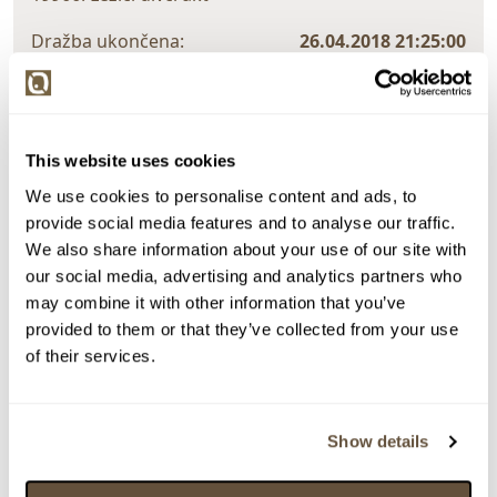
Dražba ukončena:
26.04.2018 21:25:00
Vyvolávací cena:
500 Kč
vydraženo za:
12 000 Kč
Zpět na aukční výsledky
This website uses cookies
We use cookies to personalise content and ads, to
provide social media features and to analyse our traffic.
Chcete prodat podobný předmět?
We also share information about your use of our site with
our social media, advertising and analytics partners who
> Zobrazit informaci jak prodat předmět v aukci
may combine it with other information that you’ve
provided to them or that they’ve collected from your use
of their services.
Částka
Přihozeno
Přihodil
12 000 Kč
limit (25.04.2018 16:07:20)
2655
11 000 Kč
limit (25.04.2018 8:26:08)
383
Show details
10 000 Kč
limit (25.04.2018 8:26:07)
2655