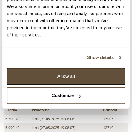
Václav Jansa
We also share information about your use of our site with
139453. Autoportrét
our social media, advertising and analytics partners who
may combine it with other information that you’ve
Dražba ukončena:
28.05.2025 21:41:00
provided to them or that they’ve collected from your use
Vyvolávací cena:
3 000 Kč
of their services.
vydraženo za:
6 500 Kč
Zpět na aukční výsledky
Show details
Allow all
Chcete prodat obraz od stejného autora?
> Zobrazit informaci jak prodat obraz v aukci
Customize
Částka
Přihozeno
Přihodil
6 500 Kč
limit (27.05.2025 19:08:08)
17905
6 000 Kč
limit (27.05.2025 19:08:07)
12710