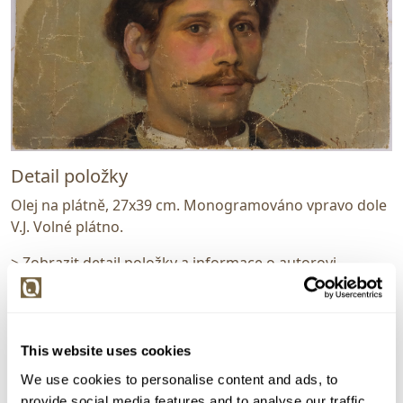
Detail položky
Olej na plátně, 27x39 cm. Monogramováno vpravo dole
V.J. Volné plátno.
> Zobrazit detail položky a informace o autorovi
This website uses cookies
> zpět na aukční výsledky
We use cookies to personalise content and ads, to
VYDRAŽENO
POSOUZENO ZNALCEM
provide social media features and to analyse our traffic.