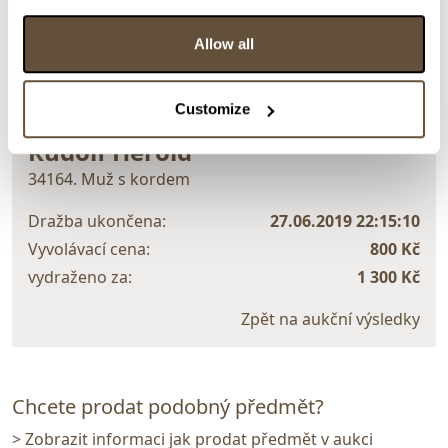
Allow all
> zpět na aukční výsledky
Customize
VYDRAŽENO
Rudolf Herold
34164. Muž s kordem
Dražba ukončena:
27.06.2019 22:15:10
Vyvolávací cena:
800 Kč
vydraženo za:
1 300 Kč
Zpět na aukční výsledky
Chcete prodat podobný předmět?
> Zobrazit informaci jak prodat předmět v aukci