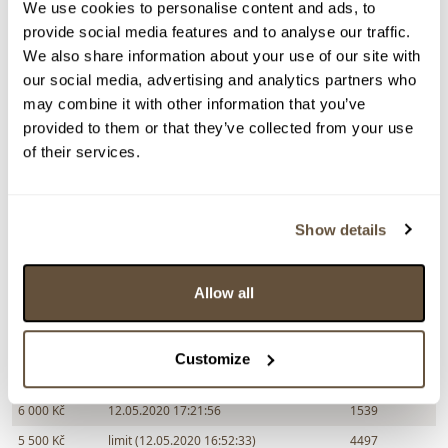
We use cookies to personalise content and ads, to
provide social media features and to analyse our traffic.
Zpět na aukční výsledky
We also share information about your use of our site with
our social media, advertising and analytics partners who
may combine it with other information that you’ve
Chcete prodat obraz od stejného autora?
provided to them or that they’ve collected from your use
of their services.
> Zobrazit informaci jak prodat obraz v aukci
Show details
Částka
Přihozeno
Přihodil
8 500 Kč
16.05.2020 20:54:42
1539
8 000 Kč
16.05.2020 16:11:54
4497
Allow all
7 500 Kč
14.05.2020 20:37:52
1177
7 000 Kč
14.05.2020 13:41:36
1539
Customize
6 500 Kč
limit (12.05.2020 17:21:55)
4497
6 000 Kč
12.05.2020 17:21:56
1539
5 500 Kč
limit (12.05.2020 16:52:33)
4497