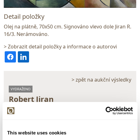
Detail položky
Olej na plátně, 70x50 cm. Signováno vlevo dole Jiran R.
16/3. Nerámováno.
> Zobrazit detail položky a informace o autorovi
> zpět na aukční výsledky
VYDRAŽENO
Robert Jiran
45094. Krajina
Dražba ukončena:
27.05.2020 19:36:00
Vyvolávací cena:
1 000 Kč
This website uses cookies
vydraženo za:
8 500 Kč